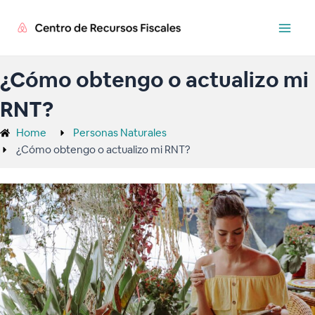
Ir
Main
al
Men
contenido
¿Cómo obtengo o actualizo mi
RNT?
Home
Personas Naturales
¿Cómo obtengo o actualizo mi RNT?